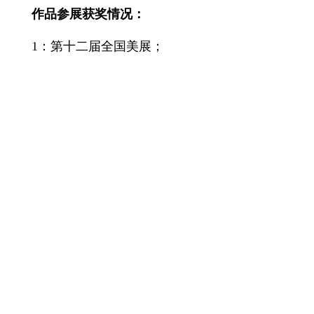
作品
参展获奖情况：
1：第十二届全国美展
；
2：第三届全国壁画大展
；
3：中国美术馆“继决向壁”壁画艺术求索展
；
4：南京国际艺术展
；
5：新加坡总统慈善展
；
6：美丽厦门油画作品展
；
7：东海浪新青年艺术展
等等艺术展。在经过从写
实到写意油画的长期的户外写生实践中，形成鲜明的
个人风格，特别是近期的作品敢于突破传统空间概